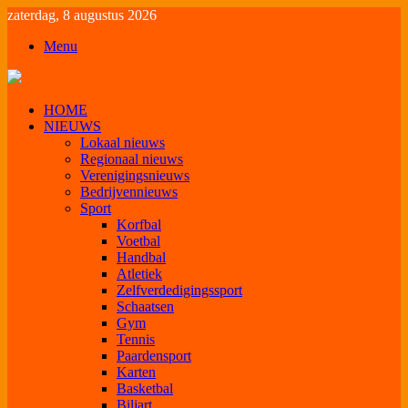
zaterdag, 8 augustus 2026
Menu
HOME
NIEUWS
Lokaal nieuws
Regionaal nieuws
Verenigingsnieuws
Bedrijvennieuws
Sport
Korfbal
Voetbal
Handbal
Atletiek
Zelfverdedigingssport
Schaatsen
Gym
Tennis
Paardensport
Karten
Basketbal
Biljart