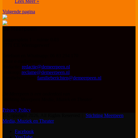
Lees Meer »
Volgende pagina
De Meerpeen
Loggersplein 1 – ruimte 0.03
1771 CE Wieringerwerf
Telefoon en Whattsapp: 06 83 294 170
Onze e-mailadressen:
Redactie:
redactie@demeerpeen.nl
Verkoop:
reclame@demeerpeen.nl
Familieberichten:
familieberichten@demeerpeen.nl
De Meerpeen is een onderdeel van
Stichting Meerpeen Media, Muziek en Theater
Privacy Policy
© Copyright 2026, All Rights Reserved |
Stichting Meerpeen
Media, Muziek en Theater
Facebook
YouTube