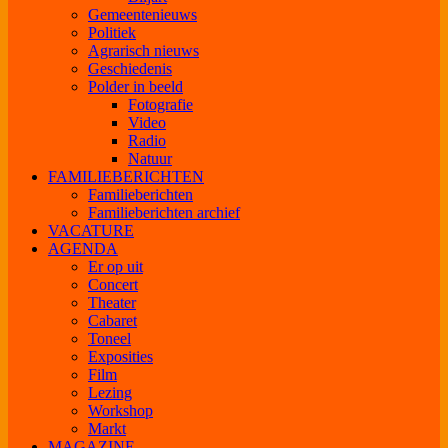
Gemeentenieuws
Politiek
Agrarisch nieuws
Geschiedenis
Polder in beeld
Fotografie
Video
Radio
Natuur
FAMILIEBERICHTEN
Familieberichten
Familieberichten archief
VACATURE
AGENDA
Er op uit
Concert
Theater
Cabaret
Toneel
Exposities
Film
Lezing
Workshop
Markt
MAGAZINE