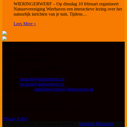
WIERINGERWERF – Op dinsdag 10 februari organiseert
Natuurvereniging Wierhaven een interactieve lezing over het
natuurlijk inrichten van je tuin. Tijdens…
Lees Meer »
De Meerpeen
Loggersplein 1 – ruimte 0.03
1771 CE Wieringerwerf
Telefoon en Whattsapp: 06 83 294 170
Onze e-mailadressen:
Redactie:
redactie@demeerpeen.nl
Verkoop:
reclame@demeerpeen.nl
Familieberichten:
familieberichten@demeerpeen.nl
De Meerpeen is een onderdeel van
Stichting Meerpeen Media, Muziek en Theater
Privacy Policy
© Copyright 2026, All Rights Reserved |
Stichting Meerpeen