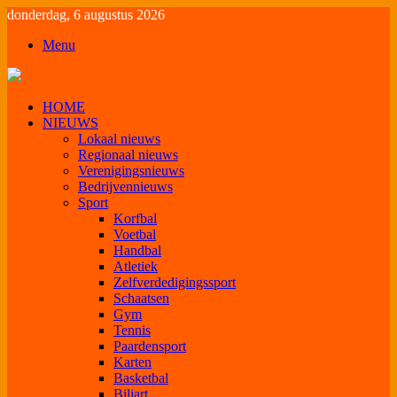
donderdag, 6 augustus 2026
Menu
HOME
NIEUWS
Lokaal nieuws
Regionaal nieuws
Verenigingsnieuws
Bedrijvennieuws
Sport
Korfbal
Voetbal
Handbal
Atletiek
Zelfverdedigingssport
Schaatsen
Gym
Tennis
Paardensport
Karten
Basketbal
Biljart