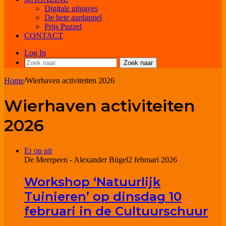
Digitale uitgaves
De hete aardappel
Prijs Puzzel
CONTACT
Log In
Zoek naar
Home
/
Wierhaven activiteiten 2026
Wierhaven activiteiten
2026
Er op uit
De Meerpeen - Alexander Bügel
2 februari 2026
Workshop ‘Natuurlijk
Tuinieren’ op dinsdag 10
februari in de Cultuurschuur