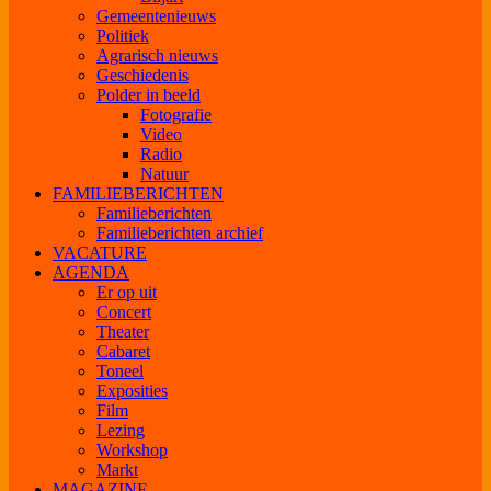
Gemeentenieuws
Politiek
Agrarisch nieuws
Geschiedenis
Polder in beeld
Fotografie
Video
Radio
Natuur
FAMILIEBERICHTEN
Familieberichten
Familieberichten archief
VACATURE
AGENDA
Er op uit
Concert
Theater
Cabaret
Toneel
Exposities
Film
Lezing
Workshop
Markt
MAGAZINE