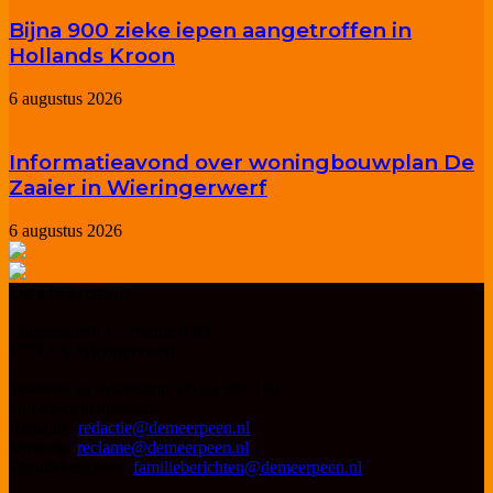
Bijna 900 zieke iepen aangetroffen in
Hollands Kroon
6 augustus 2026
Informatieavond over woningbouwplan De
Zaaier in Wieringerwerf
6 augustus 2026
De Meerpeen
Loggersplein 1 – ruimte 0.03
1771 CE Wieringerwerf
Telefoon en Whattsapp: 06 83 294 170
Onze e-mailadressen:
Redactie:
redactie@demeerpeen.nl
Verkoop:
reclame@demeerpeen.nl
Familieberichten:
familieberichten@demeerpeen.nl