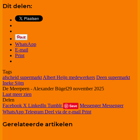
Dit delen:
WhatsApp
E-mail
Print
Tags
afscheid supermarkt
Albert Heijn medewerkers
Deen supermarkt
Ineke Sijm
De Meerpeen - Alexander Bügel
29 november 2025
Laat meer zien
Delen
Facebook
X
LinkedIn
Tumblr
Messenger
Messenger
Save
WhatsApp
Telegram
Deel via de e-mail
Print
Gerelateerde artikelen