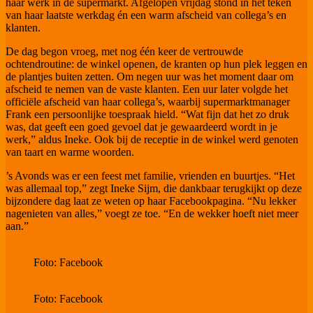
haar werk in de supermarkt. Afgelopen vrijdag stond in het teken
van haar laatste werkdag én een warm afscheid van collega’s en
klanten.
De dag begon vroeg, met nog één keer de vertrouwde
ochtendroutine: de winkel openen, de kranten op hun plek leggen en
de plantjes buiten zetten. Om negen uur was het moment daar om
afscheid te nemen van de vaste klanten. Een uur later volgde het
officiële afscheid van haar collega’s, waarbij supermarktmanager
Frank een persoonlijke toespraak hield. “Wat fijn dat het zo druk
was, dat geeft een goed gevoel dat je gewaardeerd wordt in je
werk,” aldus Ineke. Ook bij de receptie in de winkel werd genoten
van taart en warme woorden.
’s Avonds was er een feest met familie, vrienden en buurtjes. “Het
was allemaal top,” zegt Ineke Sijm, die dankbaar terugkijkt op deze
bijzondere dag laat ze weten op haar Facebookpagina. “Nu lekker
nagenieten van alles,” voegt ze toe. “En de wekker hoeft niet meer
aan.”
Foto: Facebook
Foto: Facebook