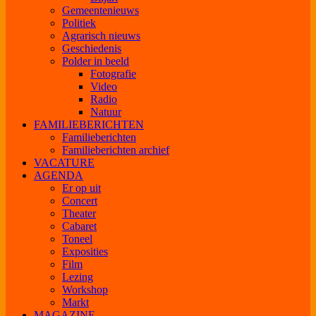
Gemeentenieuws
Politiek
Agrarisch nieuws
Geschiedenis
Polder in beeld
Fotografie
Video
Radio
Natuur
FAMILIEBERICHTEN
Familieberichten
Familieberichten archief
VACATURE
AGENDA
Er op uit
Concert
Theater
Cabaret
Toneel
Exposities
Film
Lezing
Workshop
Markt
MAGAZINE