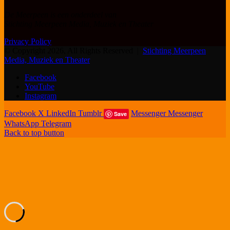
De Meerpeen is een onderdeel van
Stichting Meerpeen Media, Muziek en Theater
Privacy Policy
© Copyright 2026, All Rights Reserved |
Stichting Meerpeen
Media, Muziek en Theater
Facebook
YouTube
Instagram
Facebook
X
LinkedIn
Tumblr
Messenger
Messenger
Save
WhatsApp
Telegram
Back to top button