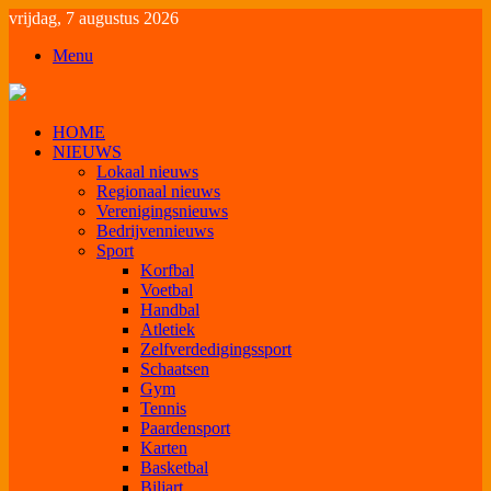
vrijdag, 7 augustus 2026
Menu
HOME
NIEUWS
Lokaal nieuws
Regionaal nieuws
Verenigingsnieuws
Bedrijvennieuws
Sport
Korfbal
Voetbal
Handbal
Atletiek
Zelfverdedigingssport
Schaatsen
Gym
Tennis
Paardensport
Karten
Basketbal
Biljart